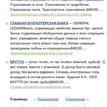
Страхование от огня. Страхование от градобития.
Страхование скота. Транспортное страхование.&#8230; …
Энциклопедический словарь Ф.А. Брокгауза и И.А. Ефрона
ГЛАВНАЯ БУХГАЛТЕРСКАЯ КНИГА
— GENERAL
49
LEDGERКнига, содержащая наиболее важные бух. записи
банка, содержащая обобщенные данные о всех операциях
фин. учреждения, включая общие главные счета и
контрольные счета клиент ских книг. Любая операция,
проводимая любым из операционных&#8230; …
Энциклопедия банковского дела и финансов
БРУТТО
— (итал. brutto, от лат. bruttus тяжелый, грубый). 1)
50
вес товара, вместе с упаковкой. 2) доход брутто валовой
доход, без вычета вздержек. Словарь иностранных слов,
вошедших в состав русского языка. Чудинов А.Н., 1910.
БРУТТО [ит. brutto грубый]&#8230; …
Словарь иностранных слов русского языка
Страницы
←
Предыдущая
Следующая
→