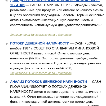
ДОХОДЫ ОТ ПРИРОСТА КАПИТАЛА И КАПИТАЛЬНЫЕ
43
УБЫТКИ
— CAPITAL GAINS AND LOSSESДоходы и убытки,
реализованные при продаже или обмене основного актива
в целях обложения подоходным налогом. Термин основные
активы охватывает инвестиционную собственность и
собственность, используемую для удовлетворения&#8230;
…
Энциклопедия банковского дела и финансов
ПОТОКИ ДЕНЕЖНОЙ НАЛИЧНОСТИ
— CASH FLOWВ
44
ноябре 1987 г. СОВЕТ ПО СТАНДАРТАМ ФИНАНСОВОЙ
ОТЧЕТНОСТИ выпустил свой Отчет о потоках ден.
наличности (№ 95). Этот офиц. документ требует, чтобы
компании включали отчет о П.д.н. в подлежащую ревизии
годовую фин. отчетность как ее&#8230; …
Энциклопедия банковского дела и финансов
АНАЛИЗ ПОТОКОВ ДЕНЕЖНОЙ НАЛИЧНОСТИ
— CASH
45
FLOW ANALYSISОТЧЕТ О ПОТОКАХ ДЕНЕЖНОЙ
НАЛИЧНОСТИ лежит в основе оценки потоков наличности
компаний. Отчет показывает влияние производственной,
фин. и инвестиционной деятельности на потоки ден.