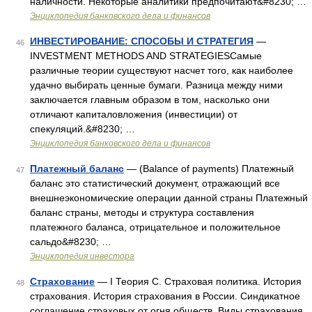
наличности. Некоторые аналитики предпочитают&#8230; …
Энциклопедия банковского дела и финансов
ИНВЕСТИРОВАНИЕ: СПОСОБЫ И СТРАТЕГИЯ
—
46
INVESTMENT METHODS AND STRATEGIESСамые
различные теории существуют насчет того, как наиболее
удачно выбирать ценные бумаги. Разница между ними
заключается главным образом в том, насколько они
отличают капиталовложения (инвестиции) от
спекуляций.&#8230; …
Энциклопедия банковского дела и финансов
Платежный баланс
— (Balance of payments) Платежный
47
баланс это статистический документ, отражающий все
внешнеэкономические операции данной страны Платежный
баланс страны, методы и структура составления
платежного баланса, отрицательное и положительное
сальдо&#8230; …
Энциклопедия инвестора
Страхование
— I Теория С. Страховая политика. История
48
страхования. История страхования в России. Синдикатное
соглашение страховых от огня обществ. Виды страхования.